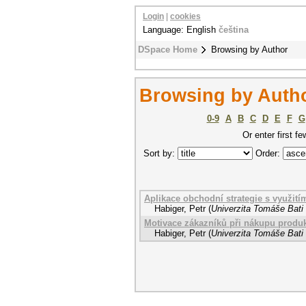
Login
|
cookies
Language: English
čeština
DSpace Home
Browsing by Author
Browsing by Autho
0-9
A
B
C
D
E
F
G
Or enter first fe
Sort by:
Order:
Aplikace obchodní strategie s využit
Habiger, Petr
(
Univerzita Tomáše Bati 
Motivace zákazníků při nákupu produk
Habiger, Petr
(
Univerzita Tomáše Bati 