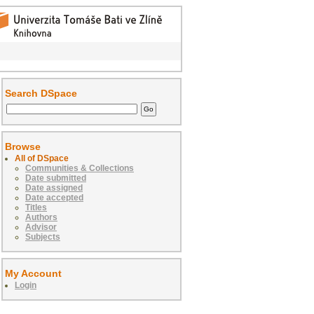
Search DSpace
Browse
All of DSpace
Communities & Collections
Date submitted
Date assigned
Date accepted
Titles
Authors
Advisor
Subjects
My Account
Login