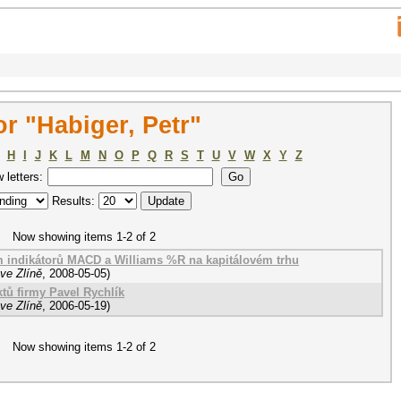
r "Habiger, Petr"
H
I
J
K
L
M
N
O
P
Q
R
S
T
U
V
W
X
Y
Z
w letters:
Results:
Now showing items 1-2 of 2
ím indikátorů MACD a Williams %R na kapitálovém trhu
ve Zlíně
,
2008-05-05
)
tů firmy Pavel Rychlík
ve Zlíně
,
2006-05-19
)
Now showing items 1-2 of 2