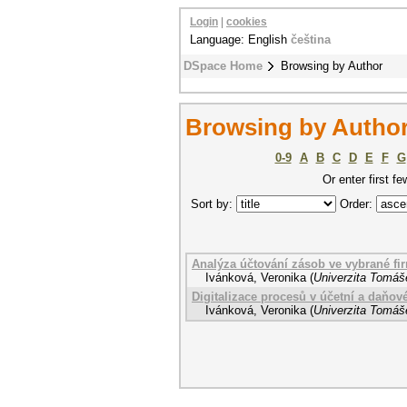
Login
|
cookies
Language: English
čeština
DSpace Home
Browsing by Author
Browsing by Author
0-9
A
B
C
D
E
F
G
Or enter first fe
Sort by:
Order:
Analýza účtování zásob ve vybrané fi
Ivánková, Veronika
(
Univerzita Tomáše
Digitalizace procesů v účetní a daňové
Ivánková, Veronika
(
Univerzita Tomáše