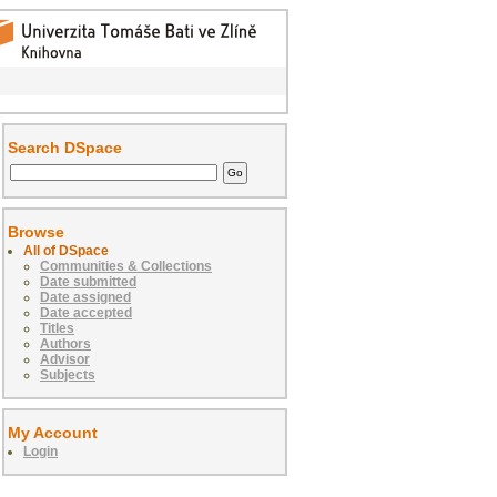
Search DSpace
Browse
All of DSpace
Communities & Collections
Date submitted
Date assigned
Date accepted
Titles
Authors
Advisor
Subjects
My Account
Login