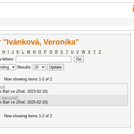
 "Ivánková, Veronika"
H
I
J
K
L
M
N
O
P
Q
R
S
T
U
V
W
X
Y
Z
w letters:
Results:
Now showing items 1-2 of 2
rmě
 Bati ve Zlíně
,
2023-02-10
)
 kanceláři
 Bati ve Zlíně
,
2025-02-10
)
Now showing items 1-2 of 2