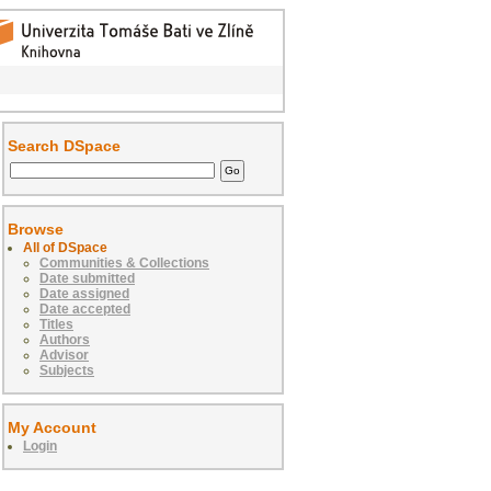
Search DSpace
Browse
All of DSpace
Communities & Collections
Date submitted
Date assigned
Date accepted
Titles
Authors
Advisor
Subjects
My Account
Login