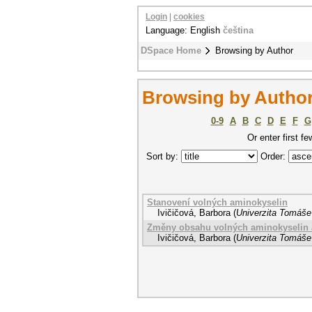
Login
|
cookies
Language: English
čeština
DSpace Home
Browsing by Author
Browsing by Author 
0-9
A
B
C
D
E
F
G
Or enter first fe
Sort by:
Order:
Stanovení volných aminokyselin
Ivičičová, Barbora
(
Univerzita Tomáše 
Změny obsahu volných aminokyselin 
Ivičičová, Barbora
(
Univerzita Tomáše 