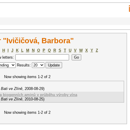
"Ivičičová, Barbora"
H
I
J
K
L
M
N
O
P
Q
R
S
T
U
V
W
X
Y
Z
w letters:
Results:
Now showing items 1-2 of 2
Bati ve Zlíně
,
2008-08-29
)
a biogenních aminů v průběhu výroby vína
Bati ve Zlíně
,
2010-08-25
)
Now showing items 1-2 of 2