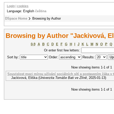
Login
|
cookies
Language: English
čeština
DSpace Home
Browsing by Author
Browsing by Author "Jackivová, El
0-9
A
B
C
D
E
F
G
H
I
J
K
L
M
N
O
P
Q
Or enter first few letters:
Sort by:
Order:
Results:
Now showing items 1-1 of 1
Souvislost mezi mírou užívání sociálních sítí a postavením žáka v 
Jackivová, Eliška
(
Univerzita Tomáše Bati ve Zlíně
,
2025-01-13
)
Now showing items 1-1 of 1