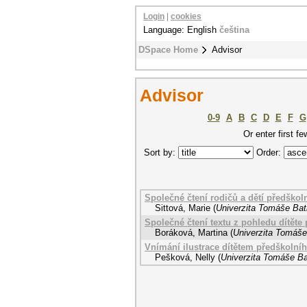
Login
|
cookies
Language: English
čeština
DSpace Home
Advisor
Advisor
0-9
A
B
C
D
E
F
G
Or enter first fe
Sort by:
Order:
Společné čtení rodičů a dětí předškol
Sittová, Marie
(
Univerzita Tomáše Bati
Společné čtení textu z pohledu dítěte
Boráková, Martina
(
Univerzita Tomáše 
Vnímání ilustrace dítětem předškolní
Pešková, Nelly
(
Univerzita Tomáše Bat