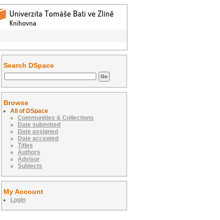
Search DSpace
Browse
All of DSpace
Communities & Collections
Date submitted
Date assigned
Date accepted
Titles
Authors
Advisor
Subjects
My Account
Login