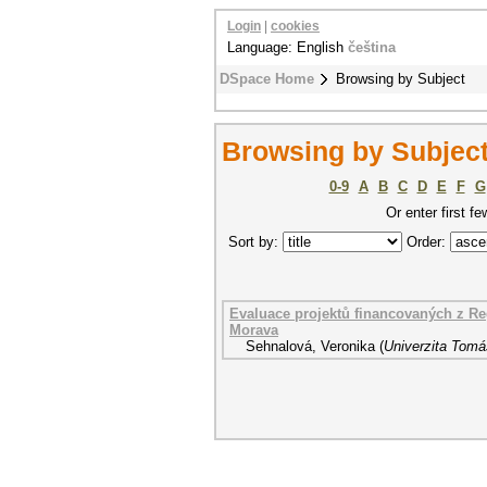
Login
|
cookies
Language: English
čeština
DSpace Home
Browsing by Subject
Browsing by Subject
0-9
A
B
C
D
E
F
G
Or enter first fe
Sort by:
Order:
Evaluace projektů financovaných z R
Morava
Sehnalová, Veronika
(
Univerzita Tomá