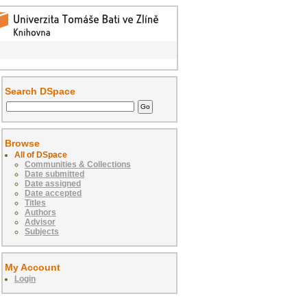
Search DSpace
Browse
All of DSpace
Communities & Collections
Date submitted
Date assigned
Date accepted
Titles
Authors
Advisor
Subjects
My Account
Login