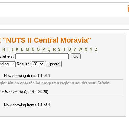
 "NUTS II Central Moravia"
H
I
J
K
L
M
N
O
P
Q
R
S
T
U
V
W
X
Y
Z
w letters:
Results:
Now showing items 1-1 of 1
egionálního operačního programu regionu soudržnosti Střední
še Bati ve Zlíně
,
2012-03-26
)
Now showing items 1-1 of 1