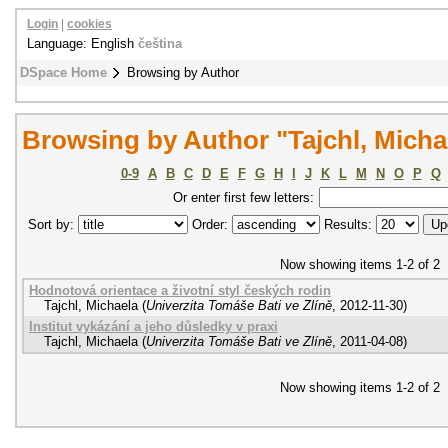
Login
|
cookies
Language: English
čeština
DSpace Home
Browsing by Author
Browsing by Author "Tajchl, Micha
0-9
A
B
C
D
E
F
G
H
I
J
K
L
M
N
O
P
Q
Or enter first few letters:
Sort by:
Order:
Results:
Now showing items 1-2 of 2
Hodnotová orientace a životní styl českých rodin
Tajchl, Michaela
(
Univerzita Tomáše Bati ve Zlíně
,
2012-11-30
)
Institut vykázání a jeho důsledky v praxi
Tajchl, Michaela
(
Univerzita Tomáše Bati ve Zlíně
,
2011-04-08
)
Now showing items 1-2 of 2