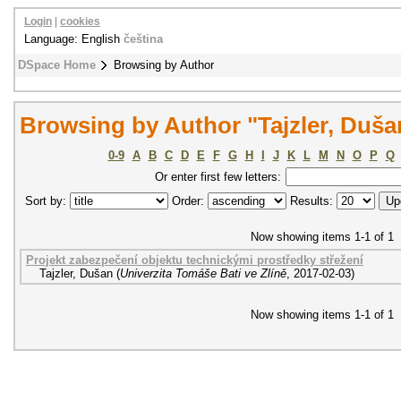
Login
|
cookies
Language: English
čeština
DSpace Home
Browsing by Author
Browsing by Author "Tajzler, Duša
0-9
A
B
C
D
E
F
G
H
I
J
K
L
M
N
O
P
Q
Or enter first few letters:
Sort by:
Order:
Results:
Now showing items 1-1 of 1
Projekt zabezpečení objektu technickými prostředky střežení
Tajzler, Dušan
(
Univerzita Tomáše Bati ve Zlíně
,
2017-02-03
)
Now showing items 1-1 of 1