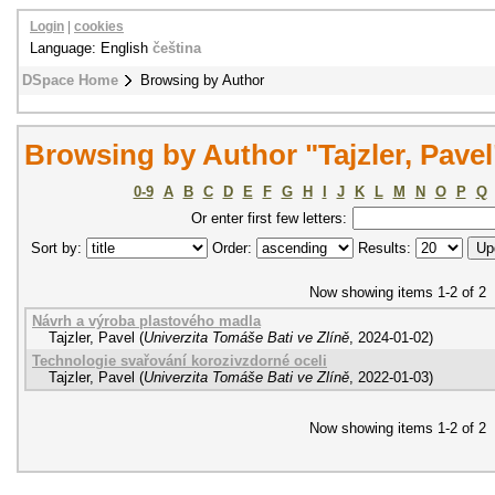
Login
|
cookies
Language: English
čeština
DSpace Home
Browsing by Author
Browsing by Author "Tajzler, Pavel
0-9
A
B
C
D
E
F
G
H
I
J
K
L
M
N
O
P
Q
Or enter first few letters:
Sort by:
Order:
Results:
Now showing items 1-2 of 2
Návrh a výroba plastového madla
Tajzler, Pavel
(
Univerzita Tomáše Bati ve Zlíně
,
2024-01-02
)
Technologie svařování korozivzdorné oceli
Tajzler, Pavel
(
Univerzita Tomáše Bati ve Zlíně
,
2022-01-03
)
Now showing items 1-2 of 2