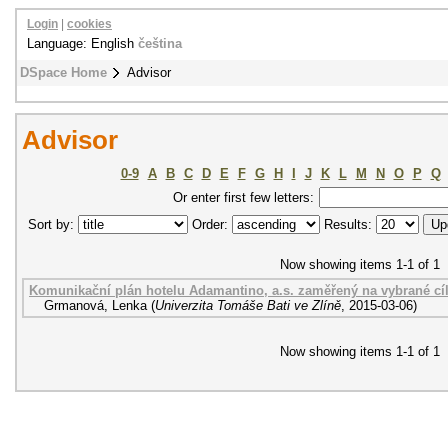
Login
|
cookies
Language: English
čeština
DSpace Home
Advisor
Advisor
0-9
A
B
C
D
E
F
G
H
I
J
K
L
M
N
O
P
Q
Or enter first few letters:
Sort by:
Order:
Results:
Now showing items 1-1 of 1
Komunikační plán hotelu Adamantino, a.s. zaměřený na vybrané cí
Grmanová, Lenka
(
Univerzita Tomáše Bati ve Zlíně
,
2015-03-06
)
Now showing items 1-1 of 1