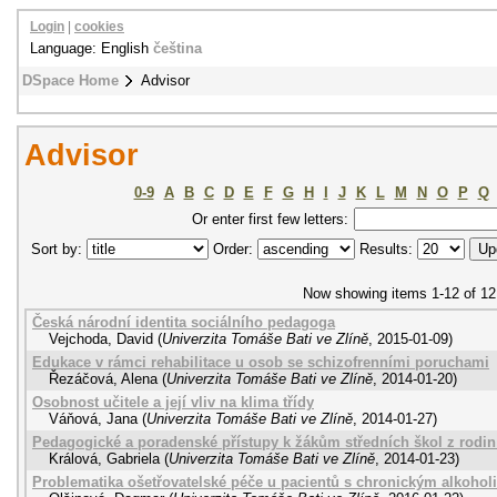
Login
|
cookies
Language: English
čeština
DSpace Home
Advisor
Advisor
0-9
A
B
C
D
E
F
G
H
I
J
K
L
M
N
O
P
Q
Or enter first few letters:
Sort by:
Order:
Results:
Now showing items 1-12 of 12
Česká národní identita sociálního pedagoga
Vejchoda, David
(
Univerzita Tomáše Bati ve Zlíně
,
2015-01-09
)
Edukace v rámci rehabilitace u osob se schizofrenními poruchami
Řezáčová, Alena
(
Univerzita Tomáše Bati ve Zlíně
,
2014-01-20
)
Osobnost učitele a její vliv na klima třídy
Váňová, Jana
(
Univerzita Tomáše Bati ve Zlíně
,
2014-01-27
)
Pedagogické a poradenské přístupy k žákům středních škol z rodin 
Králová, Gabriela
(
Univerzita Tomáše Bati ve Zlíně
,
2014-01-23
)
Problematika ošetřovatelské péče u pacientů s chronickým alkoho