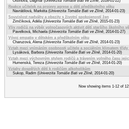
Olšinová, Dagmar
(
Univerzita Tomáše Bati ve Zlíně
,
2016-01-22
)
Reakce učitelek na projevy agrese u dětí předškolního věku
Navrátilová, Markéta
(
Univerzita Tomáše Bati ve Zlíně
,
2014-01-23
)
Souvislost nadváhy a obezity s životní spokojeností žen
Zimčíková, Adéla
(
Univerzita Tomáše Bati ve Zlíně
,
2015-01-23
)
Vliv rodičů na výběr volnočasových aktivit dětí staršího školního v
Pavelková, Michaela
(
Univerzita Tomáše Bati ve Zlíně
,
2014-01-27
)
Vývoj empatie v dětském a předškolním věku
Charuzová, Alena
(
Univerzita Tomáše Bati ve Zlíně
,
2014-01-23
)
Vztah mezi vnímáním osobnosti učitele a sociálním klimatem třídy 
Lysáková, Barbora
(
Univerzita Tomáše Bati ve Zlíně
,
2014-01-20
)
Vztah mezi výchovným stylem rodičů a trávením volného času jejic
Humenská, Tereza
(
Univerzita Tomáše Bati ve Zlíně
,
2014-01-20
)
Vztahy dospělých dětí k rodičům alkoholikům
Sukop, Radim
(
Univerzita Tomáše Bati ve Zlíně
,
2014-01-20
)
Now showing items 1-12 of 12