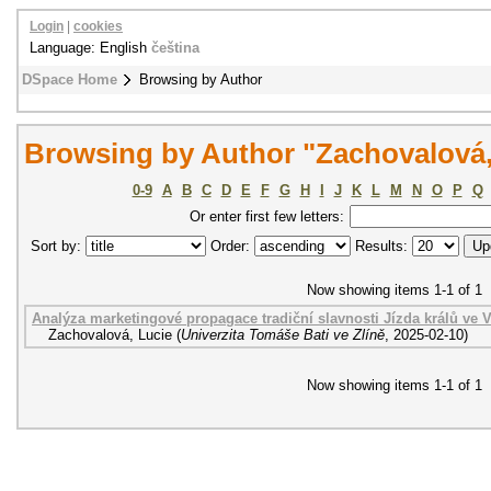
Login
|
cookies
Language: English
čeština
DSpace Home
Browsing by Author
Browsing by Author "Zachovalová,
0-9
A
B
C
D
E
F
G
H
I
J
K
L
M
N
O
P
Q
Or enter first few letters:
Sort by:
Order:
Results:
Now showing items 1-1 of 1
Analýza marketingové propagace tradiční slavnosti Jízda králů ve 
Zachovalová, Lucie
(
Univerzita Tomáše Bati ve Zlíně
,
2025-02-10
)
Now showing items 1-1 of 1