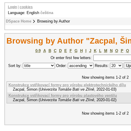
Login
|
cookies
Language: English
čeština
DSpace Home
Browsing by Author
Browsing by Author "Zacpal, Š
0-9
A
B
C
D
E
F
G
H
I
J
K
L
M
N
O
P
Q
Or enter first few letters:
Sort by:
Order:
Results:
Now showing items 1-2 of 2
Konstrukce vstřikovací formy pro výrobu elektrotechnického dílu
Zacpal, Šimon
(
Univerzita Tomáše Bati ve Zlíně
,
2022-01-03
)
Konstrukce vstřikovací formy pro výrobu plastového ventilu
Zacpal, Šimon
(
Univerzita Tomáše Bati ve Zlíně
,
2020-01-02
)
Now showing items 1-2 of 2