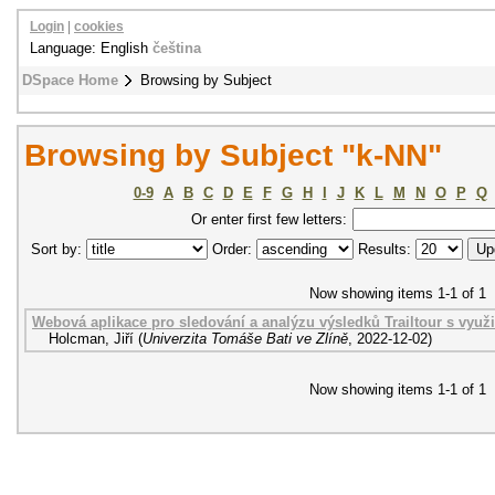
Login
|
cookies
Language: English
čeština
DSpace Home
Browsing by Subject
Browsing by Subject "k-NN"
0-9
A
B
C
D
E
F
G
H
I
J
K
L
M
N
O
P
Q
Or enter first few letters:
Sort by:
Order:
Results:
Now showing items 1-1 of 1
Webová aplikace pro sledování a analýzu výsledků Trailtour s využ
Holcman, Jiří
(
Univerzita Tomáše Bati ve Zlíně
,
2022-12-02
)
Now showing items 1-1 of 1