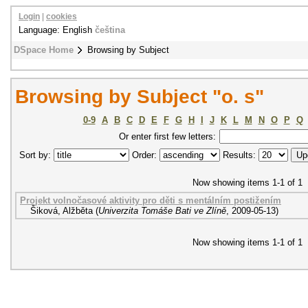
Login
|
cookies
Language: English
čeština
DSpace Home
Browsing by Subject
Browsing by Subject "o. s"
0-9
A
B
C
D
E
F
G
H
I
J
K
L
M
N
O
P
Q
Or enter first few letters:
Sort by:
Order:
Results:
Now showing items 1-1 of 1
Projekt volnočasové aktivity pro děti s mentálním postižením
Šiková, Alžběta
(
Univerzita Tomáše Bati ve Zlíně
,
2009-05-13
)
Now showing items 1-1 of 1