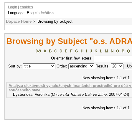
Login
|
cookies
Language: English
čeština
DSpace Home
Browsing by Subject
Browsing by Subject "o.s. ADR
0-9
A
B
C
D
E
F
G
H
I
J
K
L
M
N
O
P
Q
Or enter first few letters:
Sort by:
Order:
Results:
Now showing items 1-1 of 1
Analýza efektivnosti vynaložených finančních prostředků pro děti v
současného stavu
Bystroňová, Veronika
(
Univerzita Tomáše Bati ve Zlíně
,
2007-04-24
)
Now showing items 1-1 of 1