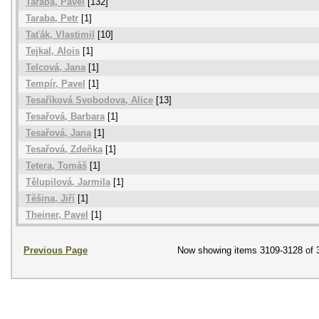
Taraba, Pavel
[132]
Taraba, Petr
[1]
Taťák, Vlastimil
[10]
Tejkal, Alois
[1]
Telcová, Jana
[1]
Tempír, Pavel
[1]
Tesaříková Svobodova, Alice
[13]
Tesařová, Barbara
[1]
Tesařová, Jana
[1]
Tesařová, Zdeňka
[1]
Tetera, Tomáš
[1]
Tělupilová, Jarmila
[1]
Těšina, Jiří
[1]
Theiner, Pavel
[1]
Previous Page
Now showing items 3109-3128 of 