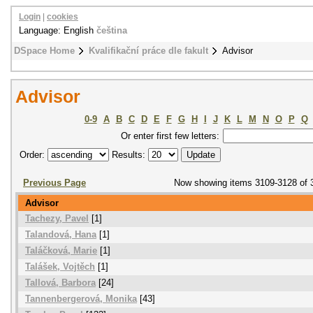
Login
|
cookies
Language: English
čeština
DSpace Home
Kvalifikační práce dle fakult
Advisor
Advisor
0-9
A
B
C
D
E
F
G
H
I
J
K
L
M
N
O
P
Q
Or enter first few letters:
Order:
Results:
Previous Page
Now showing items 3109-3128 of 
Advisor
Tachezy, Pavel
[1]
Talandová, Hana
[1]
Taláčková, Marie
[1]
Talášek, Vojtěch
[1]
Tallová, Barbora
[24]
Tannenbergerová, Monika
[43]