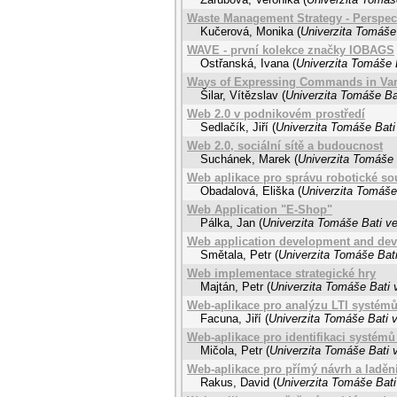
Waste Management Strategy - Perspecti
Kučerová, Monika
(
Univerzita Tomáše 
WAVE - první kolekce značky IOBAGS
Ostřanská, Ivana
(
Univerzita Tomáše B
Ways of Expressing Commands in Vari
Šilar, Vítězslav
(
Univerzita Tomáše Bat
Web 2.0 v podnikovém prostředí
Sedlačík, Jiří
(
Univerzita Tomáše Bati
Web 2.0, sociální sítě a budoucnost
Suchánek, Marek
(
Univerzita Tomáše 
Web aplikace pro správu robotické so
Obadalová, Eliška
(
Univerzita Tomáše 
Web Application "E-Shop"
Pálka, Jan
(
Univerzita Tomáše Bati ve
Web application development and dev
Smětala, Petr
(
Univerzita Tomáše Bati
Web implementace strategické hry
Majtán, Petr
(
Univerzita Tomáše Bati 
Web-aplikace pro analýzu LTI systém
Facuna, Jiří
(
Univerzita Tomáše Bati v
Web-aplikace pro identifikaci systémů
Mičola, Petr
(
Univerzita Tomáše Bati v
Web-aplikace pro přímý návrh a ladění
Rakus, David
(
Univerzita Tomáše Bati