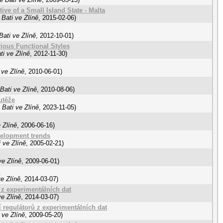
ve of a Small Island State - Malta
Bati ve Zlíně
,
2015-02-06
)
ati ve Zlíně
,
2012-10-01
)
ous Functional Styles
i ve Zlíně
,
2012-11-30
)
 ve Zlíně
,
2010-06-01
)
Bati ve Zlíně
,
2010-08-06
)
utěže
Bati ve Zlíně
,
2023-11-05
)
 Zlíně
,
2006-06-16
)
elopment trends
 ve Zlíně
,
2005-02-21
)
ve Zlíně
,
2009-06-01
)
ů
e Zlíně
,
2014-03-07
)
 z experimentálních dat
e Zlíně
,
2014-03-07
)
 regulátorů z experimentálních dat
 ve Zlíně
,
2009-05-20
)