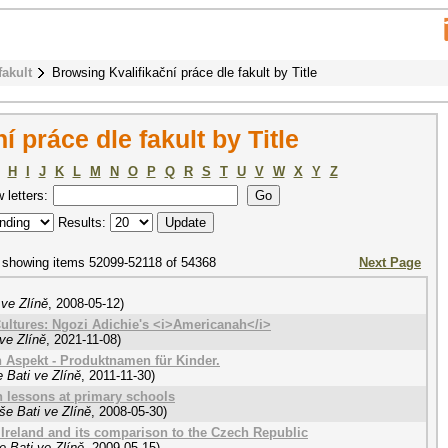
fakult
Browsing Kvalifikační práce dle fakult by Title
 práce dle fakult by Title
H
I
J
K
L
M
N
O
P
Q
R
S
T
U
V
W
X
Y
Z
w letters:
Results:
showing items 52099-52118 of 54368
Next Page
ve Zlíně
,
2008-05-12
)
ltures: Ngozi Adichie's <i>Americanah</i>
ve Zlíně
,
2021-11-08
)
 Aspekt - Produktnamen für Kinder.
 Bati ve Zlíně
,
2011-11-30
)
 lessons at primary schools
še Bati ve Zlíně
,
2008-05-30
)
Ireland and its comparison to the Czech Republic
 Bati ve Zlíně
,
2009-05-15
)