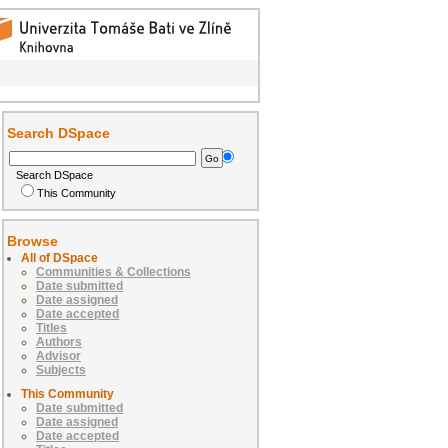
Search DSpace
Search DSpace
This Community
Browse
All of DSpace
Communities & Collections
Date submitted
Date assigned
Date accepted
Titles
Authors
Advisor
Subjects
This Community
Date submitted
Date assigned
Date accepted