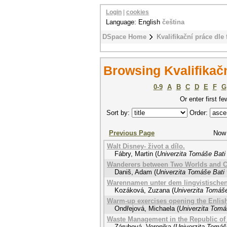
Login
|
cookies
Language: English
čeština
DSpace Home
Kvalifikační práce dle 
Browsing Kvalifikační
0-9
A
B
C
D
E
F
G
Or enter first fe
Sort by:
Order:
Previous Page
Now 
Walt Disney- život a dílo.
Fábry, Martin
(
Univerzita Tomáše Bati 
Wanderers between Two Worlds and Cu
Daniš, Adam
(
Univerzita Tomáše Bati 
Warennamen unter dem lingvistischen
Kozáková, Zuzana
(
Univerzita Tomáše
Warm-up exercises opening the Enlish
Ondřejová, Michaela
(
Univerzita Tomá
Waste Management in the Republic of 
Zárubová, Veronika
(
Univerzita Tomáše