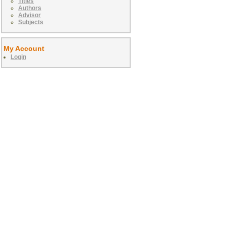
Titles
Authors
Advisor
Subjects
My Account
Login