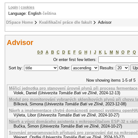
Login
|
cookies
Language: English
čeština
DSpace Home
Kvalifikační práce dle fakult
Advisor
Advisor
0-9
A
B
C
D
E
F
G
H
I
J
K
L
M
N
O
P
Q
Or enter first few letters:
Sort by:
Order:
Results:
Now showing items 1-5 of 5
Měřicí jednotka pro stanovení úrovně plynů při procesu fermentace
Volek, Daniel
(
Univerzita Tomáše Bati ve Zlíně
,
2024-12-13
)
Modul pro monitorování vybraných skleníkových plynů při chovu 
Bílková, Simona
(
Univerzita Tomáše Bati ve Zlíně
,
2023-12-08
)
Návrh a implementace chytré domácnosti pomocí systému openH
Výleta, Libor
(
Univerzita Tomáše Bati ve Zlíně
,
2024-10-27
)
Návrh a vývoj domáceho asistenta s mikropočítačom ESP-32 s rá
Bučka, Šimon
(
Univerzita Tomáše Bati ve Zlíně
,
2024-10-27
)
Srovnání programovacích přístupů pro zpracování dat na mikropoč
Weigert, Ondřej
(
Univerzita Tomáše Bati ve Zlíně
,
2024-10-27
)