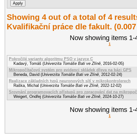
Showing 4 out of a total of 4 resul
Kvalifikační práce dle fakult. (0.00
Now showing items 1-4
1
Pokročilé varianty algoritmu PSO v jazyce C
Kadavý, Tomáš
(
Univerzita Tomáše Bati ve Zlíně
,
2016-02-05
)
Mikropočítačový systém pro evidenci skládek dřeva na bázi GPS
Beneda, David
(
Univerzita Tomáše Bati ve Zlíně
,
2012-02-24
)
Realizace základních typů neuronových sítí v mikrokontrolerech
Raška, Michal
(
Univerzita Tomáše Bati ve Zlíně
,
2022-12-02
)
Srovnání programovacích přístupů pro zpracování dat na mikropoč
Weigert, Ondřej
(
Univerzita Tomáše Bati ve Zlíně
,
2024-10-27
)
Now showing items 1-4
1