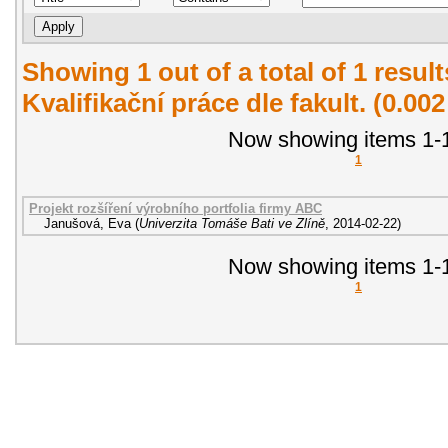
Showing 1 out of a total of 1 resul
Kvalifikační práce dle fakult. (0.00
Now showing items 1-1
1
Projekt rozšíření výrobního portfolia firmy ABC
Janušová, Eva
(
Univerzita Tomáše Bati ve Zlíně
,
2014-02-22
)
Now showing items 1-1
1