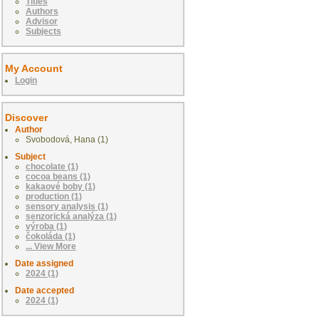
Titles
Authors
Advisor
Subjects
My Account
Login
Discover
Author
Svobodová, Hana (1)
Subject
chocolate (1)
cocoa beans (1)
kakaové boby (1)
production (1)
sensory analysis (1)
senzorická analýza (1)
výroba (1)
čokoláda (1)
... View More
Date assigned
2024 (1)
Date accepted
2024 (1)