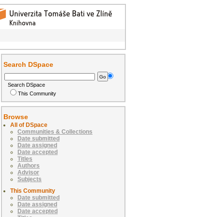
Search DSpace
Search DSpace
This Community
Browse
All of DSpace
Communities & Collections
Date submitted
Date assigned
Date accepted
Titles
Authors
Advisor
Subjects
This Community
Date submitted
Date assigned
Date accepted