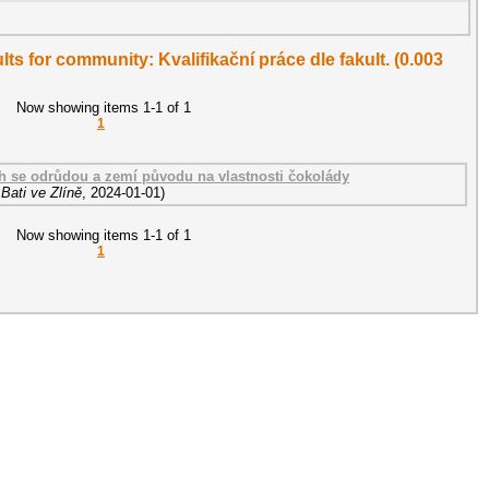
ults for community: Kvalifikační práce dle fakult. (0.003
Now showing items 1-1 of 1
1
ch se odrůdou a zemí původu na vlastnosti čokolády
Bati ve Zlíně
,
2024-01-01
)
Now showing items 1-1 of 1
1