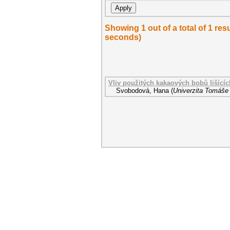
Showing 1 out of a total of 1 res
seconds)
Vliv použitých kakaových bobů lišící
Svobodová, Hana
(
Univerzita Tomáše 