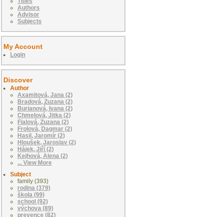
Titles
Authors
Advisor
Subjects
My Account
Login
Discover
Author
Axamitová, Jana (2)
Bradová, Zuzana (2)
Burianová, Ivana (2)
Chmelová, Jitka (2)
Fialová, Zuzana (2)
Frolová, Dagmar (2)
Hasil, Jaromír (2)
Hloušek, Jaroslav (2)
Hájek, Jiří (2)
Kejhová, Alena (2)
... View More
Subject
family (393)
rodina (379)
škola (99)
school (92)
výchova (89)
prevence (82)