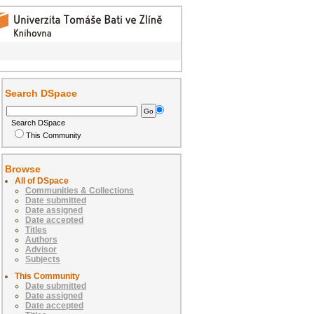
Search DSpace
Search DSpace
This Community
Browse
All of DSpace
Communities & Collections
Date submitted
Date assigned
Date accepted
Titles
Authors
Advisor
Subjects
This Community
Date submitted
Date assigned
Date accepted