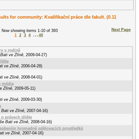
ults for community: Kvalifikační práce dle fakult. (0.11
Next Page
Now showing items 1-10 of 393
1
2
3
4
. . .
40
ry v rodině
Bati ve Zlíně
,
2009-04-27
)
ítěte
i ve Zlíně
,
2006-04-28
)
i ve Zlíně
,
2008-04-01
)
o média
e Zlíně
,
2009-05-11
)
i ve Zlíně
,
2009-03-30
)
m
Bati ve Zlíně
,
2007-04-16
)
 o právech dítěte
še Bati ve Zlíně
,
2008-04-16
)
ůsobením hromadně sdělovacích prostředků
ti ve Zlíně
,
2007-04-16
)