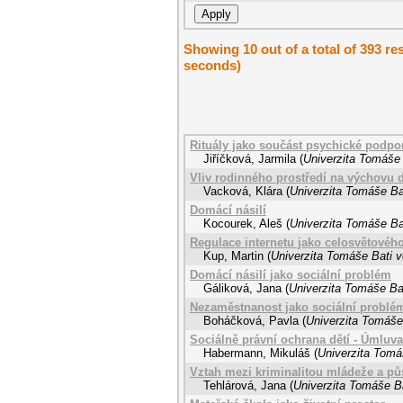
Showing 10 out of a total of 393 res
seconds)
Rituály jako součást psychické podpo
Jiříčková, Jarmila
(
Univerzita Tomáše 
Vliv rodinného prostředí na výchovu d
Vacková, Klára
(
Univerzita Tomáše Bat
Domácí násilí
Kocourek, Aleš
(
Univerzita Tomáše Bat
Regulace internetu jako celosvětovéh
Kup, Martin
(
Univerzita Tomáše Bati v
Domácí násilí jako sociální problém
Gáliková, Jana
(
Univerzita Tomáše Bat
Nezaměstnanost jako sociální problé
Boháčková, Pavla
(
Univerzita Tomáše 
Sociálně právní ochrana dětí - Úmluva
Habermann, Mikuláš
(
Univerzita Tomá
Vztah mezi kriminalitou mládeže a p
Tehlárová, Jana
(
Univerzita Tomáše Ba