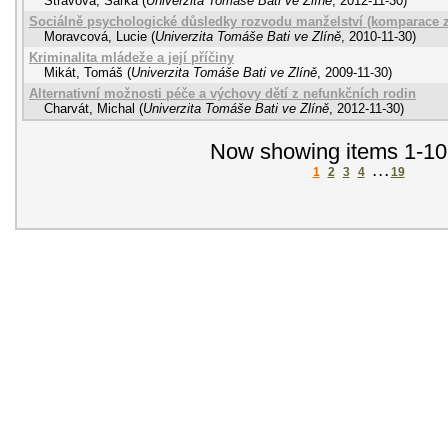
Stravová, Šárka
(
Univerzita Tomáše Bati ve Zlíně
,
2012-11-30
)
Sociálně psychologické důsledky rozvodu manželství (komparace z
Moravcová, Lucie
(
Univerzita Tomáše Bati ve Zlíně
,
2010-11-30
)
Kriminalita mládeže a její příčiny
Mikát, Tomáš
(
Univerzita Tomáše Bati ve Zlíně
,
2009-11-30
)
Alternativní možnosti péče a výchovy dětí z nefunkčních rodin
Charvát, Michal
(
Univerzita Tomáše Bati ve Zlíně
,
2012-11-30
)
Now showing items 1-10
1
2
3
4
. . .
19