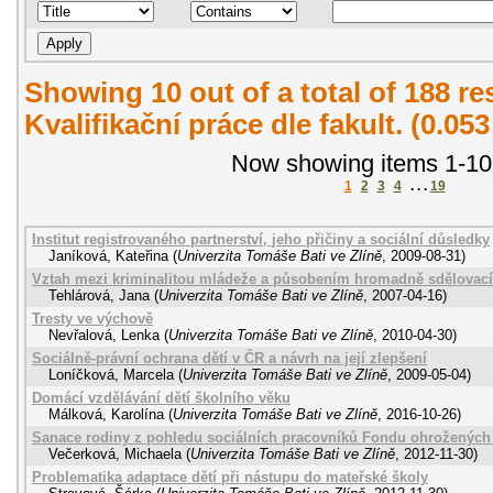
Showing 10 out of a total of 188 r
Kvalifikační práce dle fakult. (0.05
Now showing items 1-10
1
2
3
4
. . .
19
Institut registrovaného partnerství, jeho přičiny a sociální důsledky
Janíková, Kateřina
(
Univerzita Tomáše Bati ve Zlíně
,
2009-08-31
)
Vztah mezi kriminalitou mládeže a působením hromadně sdělovací
Tehlárová, Jana
(
Univerzita Tomáše Bati ve Zlíně
,
2007-04-16
)
Tresty ve výchově
Nevřalová, Lenka
(
Univerzita Tomáše Bati ve Zlíně
,
2010-04-30
)
Sociálně-právní ochrana dětí v ČR a návrh na její zlepšení
Loníčková, Marcela
(
Univerzita Tomáše Bati ve Zlíně
,
2009-05-04
)
Domácí vzdělávání dětí školního věku
Málková, Karolína
(
Univerzita Tomáše Bati ve Zlíně
,
2016-10-26
)
Sanace rodiny z pohledu sociálních pracovníků Fondu ohrožených 
Večerková, Michaela
(
Univerzita Tomáše Bati ve Zlíně
,
2012-11-30
)
Problematika adaptace dětí při nástupu do mateřské školy