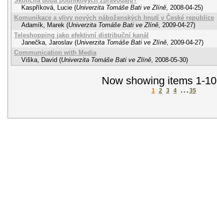
Skončila doba podnikových zpravodajů?
Kaspříková, Lucie
(
Univerzita Tomáše Bati ve Zlíně
,
2008-04-25
)
Komunikace a vlivy nových náboženských hnutí v České republice
Adamík, Marek
(
Univerzita Tomáše Bati ve Zlíně
,
2009-04-27
)
Teleshopping jako efektivní distribuční kanál
Janečka, Jaroslav
(
Univerzita Tomáše Bati ve Zlíně
,
2009-04-27
)
Communication with Media
Viška, David
(
Univerzita Tomáše Bati ve Zlíně
,
2008-05-30
)
Now showing items 1-10
1
2
3
4
. . .
35