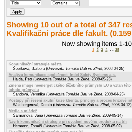
Showing 10 out of a total of 347 r
Kvalifikační práce dle fakult. (0.15
Now showing items 1-10
1
2
3
4
. . .
35
Komunikační strategie města
Šopíková, Barbora
(
Univerzita Tomáše Bati ve Zlíně
,
2008-04-25
)
Analýza komunikace společnosti Indet Safety Systems a.s.
Hajda, Petr
(
Univerzita Tomáše Bati ve Zlíně
,
2008-05-23
)
Změna image neenergetického těžebního průmyslu EU a vztah tét
tohoto průmyslu
Šandová, Veronika
(
Univerzita Tomáše Bati ve Zlíně
,
2008-04-25
)
Postupy při řešení akutní krize klienta, principy a proces krizové i
Walsbergerová, Dorota
(
Univerzita Tomáše Bati ve Zlíně
,
2006-04-12
)
Média a mládež
Šarmanová, Jana
(
Univerzita Tomáše Bati ve Zlíně
,
2009-05-14
)
Návrh komunikační strategie při uvedení nového produktu na trh
Hermann, Tomáš
(
Univerzita Tomáše Bati ve Zlíně
,
2008-05-02
)