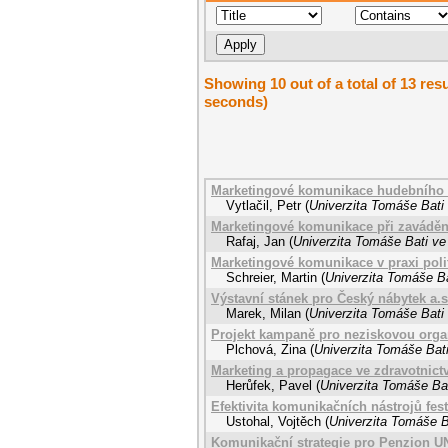
Showing 10 out of a total of 13 resu
seconds)
Marketingové komunikace hudebního f
Vytlačil, Petr
(
Univerzita Tomáše Bati 
Marketingové komunikace při zaváděn
Rafaj, Jan
(
Univerzita Tomáše Bati ve
Marketingové komunikace v praxi polit
Schreier, Martin
(
Univerzita Tomáše Ba
Výstavní stánek pro Český nábytek a.s
Marek, Milan
(
Univerzita Tomáše Bati 
Projekt kampaně pro neziskovou organ
Plchová, Zina
(
Univerzita Tomáše Bati
Marketing a propagace ve zdravotnictv
Herůfek, Pavel
(
Univerzita Tomáše Bat
Efektivita komunikačních nástrojů fes
Ustohal, Vojtěch
(
Univerzita Tomáše B
Komunikační strategie pro Penzion 