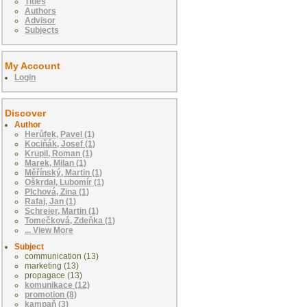
Titles
Authors
Advisor
Subjects
My Account
Login
Discover
Author
Herůfek, Pavel (1)
Kociňák, Josef (1)
Krupil, Roman (1)
Marek, Milan (1)
Měřínský, Martin (1)
Oškrdal, Lubomír (1)
Plchová, Zina (1)
Rafaj, Jan (1)
Schreier, Martin (1)
Tomečková, Zdeňka (1)
... View More
Subject
communication (13)
marketing (13)
propagace (13)
komunikace (12)
promotion (8)
kampaň (3)