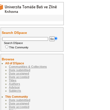
Search DSpace
Search DSpace
This Community
Browse
All of DSpace
Communities & Collections
Date submitted
Date assigned
Date accepted
Titles
Authors
Advisor
Subjects
This Community
Date submitted
Date assigned
Date accepted