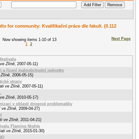
lts for community: Kvalifikační práce dle fakult. (0.112
Next Page
Now showing items 1-10 of 13
1
2
estivalu
ve Zlíně
,
2007-05-11
)
í a řízení maloobchodní jednotky
 Zlíně
,
2006-05-15
)
ické strany
ti ve Zlíně
,
2007-05-11
)
.
ve Zlíně
,
2010-05-17
)
izaci v oblasti drogové problematiky
 ve Zlíně
,
2009-04-27
)
í
i ve Zlíně
,
2011-04-21
)
tivalu Flaming Nights
ati ve Zlíně
,
2015-01-30
)
UNO