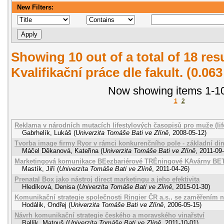
New Filters:
Showing 10 out of a total of 18 re
Kvalifikační práce dle fakult. (0.06
Now showing items 1-10
1
2
Reklama v národních mutacích lifestylových časopisů pro muže (li
Gabrhelík, Lukáš
(
Univerzita Tomáše Bati ve Zlíně
,
2008-05-12
)
Tvorba image firmy Ryor v rámci konkurenčního pole - základní d
Máčel Děkanová, Kateřina
(
Univerzita Tomáše Bati ve Zlíně
,
2011-09
Marketingová komunikace BEezbariérové TRÉningové KAvárny B
Mastík, Jiří
(
Univerzita Tomáše Bati ve Zlíně
,
2011-04-26
)
Prenatal Box jako nástroj direct marketingu a jeho efektivita
Hledíková, Denisa
(
Univerzita Tomáše Bati ve Zlíně
,
2015-01-30
)
Komunikační strategie společnosti Ringier ČR a.s., se zaměřením n
Hodálik, Ondřej
(
Univerzita Tomáše Bati ve Zlíně
,
2006-05-15
)
Návrh komunikační strategie českého a moravského vinařství
Ballík, Matouš
(
Univerzita Tomáše Bati ve Zlíně
,
2011-10-01
)