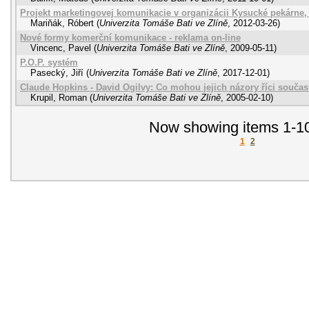
Projekt marketingovej komunikacie v organizácii Kysucké pekárne, 
Mariňák, Róbert
(
Univerzita Tomáše Bati ve Zlíně
,
2012-03-26
)
Nové formy komerční komunikace - reklama on-line
Vincenc, Pavel
(
Univerzita Tomáše Bati ve Zlíně
,
2009-05-11
)
P.O.P. systém
Pasecký, Jiří
(
Univerzita Tomáše Bati ve Zlíně
,
2017-12-01
)
Claude Hopkins - David Ogilvy: Co mohou jejich názory říci souča
Krupil, Roman
(
Univerzita Tomáše Bati ve Zlíně
,
2005-02-10
)
Now showing items 1-10
1
2