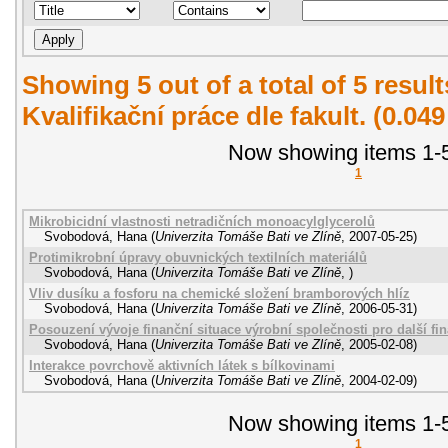
Showing 5 out of a total of 5 resul
Kvalifikační práce dle fakult. (0.04
Now showing items 1-5
1
Mikrobicidní vlastnosti netradičních monoacylglycerolů
Svobodová, Hana
(
Univerzita Tomáše Bati ve Zlíně
,
2007-05-25
)
Protimikrobní úpravy obuvnických textilních materiálů
Svobodová, Hana
(
Univerzita Tomáše Bati ve Zlíně
,
)
Vliv dusíku a fosforu na chemické složení bramborových hlíz
Svobodová, Hana
(
Univerzita Tomáše Bati ve Zlíně
,
2006-05-31
)
Posouzení vývoje finanční situace výrobní společnosti pro další f
Svobodová, Hana
(
Univerzita Tomáše Bati ve Zlíně
,
2005-02-08
)
Interakce povrchově aktivních látek s bílkovinami
Svobodová, Hana
(
Univerzita Tomáše Bati ve Zlíně
,
2004-02-09
)
Now showing items 1-5
1