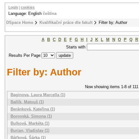
Login
|
cookies
Language: English
čeština
DSpace Home
Kvalifikační práce dle fakult
Filter by: Author
A
B
C
D
E
F
G
H
I
J
K
L
M
N
O
P
Q
R
Starts with
Results Per Page:
Filter by: Author
Now showing items 1-8 of 111
Baginova, Laura Marcella (1)
Ballík, Matouš (1)
Beránková, Kateřina (1)
Borovská, Simona (1)
Bulková, Markéta (1)
Burian, Vladislav (1)
Báťková, Šárka (1)