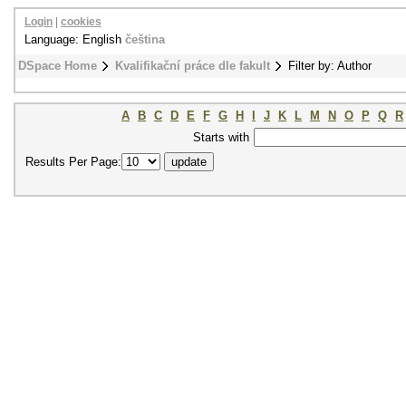
Login
|
cookies
Language: English
čeština
DSpace Home
Kvalifikační práce dle fakult
Filter by: Author
A
B
C
D
E
F
G
H
I
J
K
L
M
N
O
P
Q
R
Starts with
Results Per Page: