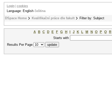
Login
|
cookies
Language: English
čeština
DSpace Home
Kvalifikační práce dle fakult
Filter by: Subject
A
B
C
D
E
F
G
H
I
J
K
L
M
N
O
P
Q
R
Starts with
Results Per Page: