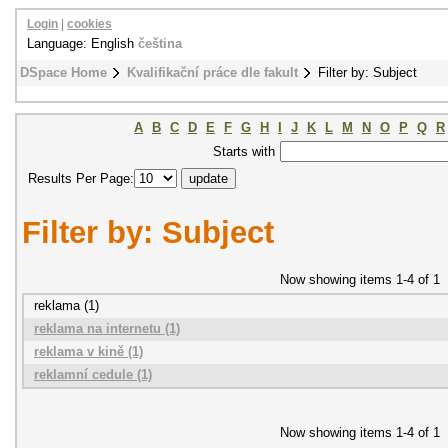
Login
|
cookies
Language: English
čeština
DSpace Home
Kvalifikační práce dle fakult
Filter by: Subject
A
B
C
D
E
F
G
H
I
J
K
L
M
N
O
P
Q
R
Starts with
Results Per Page:
Filter by: Subject
Now showing items 1-4 of 1
reklama (1)
reklama na internetu (1)
reklama v kině (1)
reklamní cedule (1)
Now showing items 1-4 of 1