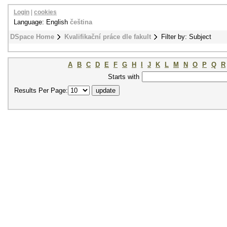
Login
|
cookies
Language: English
čeština
DSpace Home
Kvalifikační práce dle fakult
Filter by: Subject
A
B
C
D
E
F
G
H
I
J
K
L
M
N
O
P
Q
R
Starts with
Results Per Page: