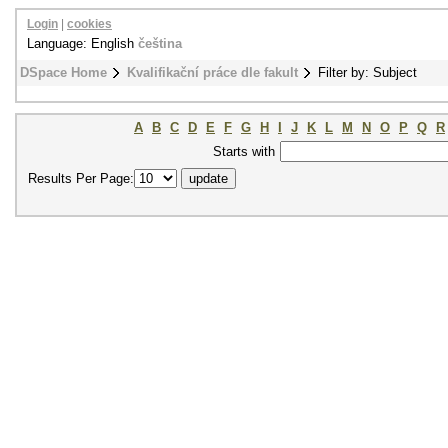
Login
|
cookies
Language: English
čeština
DSpace Home
Kvalifikační práce dle fakult
Filter by: Subject
A
B
C
D
E
F
G
H
I
J
K
L
M
N
O
P
Q
R
Starts with
Results Per Page: