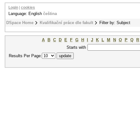
Login
|
cookies
Language: English
čeština
DSpace Home
Kvalifikační práce dle fakult
Filter by: Subject
A
B
C
D
E
F
G
H
I
J
K
L
M
N
O
P
Q
R
Starts with
Results Per Page: