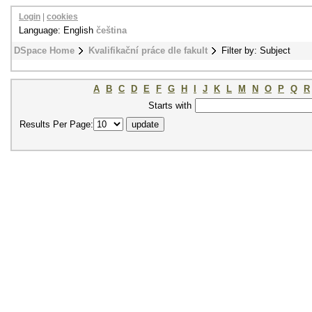
Login
|
cookies
Language: English
čeština
DSpace Home
Kvalifikační práce dle fakult
Filter by: Subject
A
B
C
D
E
F
G
H
I
J
K
L
M
N
O
P
Q
R
Starts with
Results Per Page: