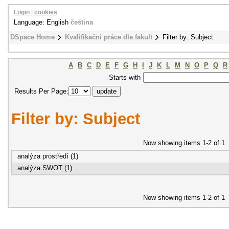
Login
|
cookies
Language: English
čeština
DSpace Home
Kvalifikační práce dle fakult
Filter by: Subject
A
B
C
D
E
F
G
H
I
J
K
L
M
N
O
P
Q
R
Starts with
Results Per Page:
Filter by: Subject
Now showing items 1-2 of 1
analýza prostředí (1)
analýza SWOT (1)
Now showing items 1-2 of 1