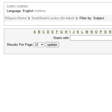
Login
|
cookies
Language: English
čeština
DSpace Home
Kvalifikační práce dle fakult
Filter by: Subject
A
B
C
D
E
F
G
H
I
J
K
L
M
N
O
P
Q
R
Starts with
Results Per Page: