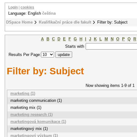
Login
|
cookies
Language: English
čeština
DSpace Home
Kvalifikační práce dle fakult
Filter by: Subject
A
B
C
D
E
F
G
H
I
J
K
L
M
N
O
P
Q
R
Starts with
Results Per Page:
Filter by: Subject
Now showing items 1-9 of 1
marketing (1)
marketing communication (1)
marketing mix (1)
marketing research (1)
marketingová komunikace (1)
marketingový mix (1)
marketingový výzkum (1)