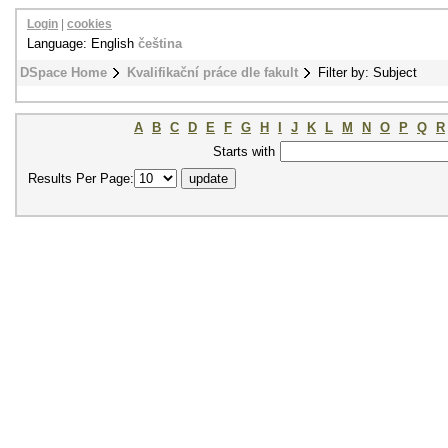
Login
|
cookies
Language: English
čeština
DSpace Home
Kvalifikační práce dle fakult
Filter by: Subject
A
B
C
D
E
F
G
H
I
J
K
L
M
N
O
P
Q
R
Starts with
Results Per Page: