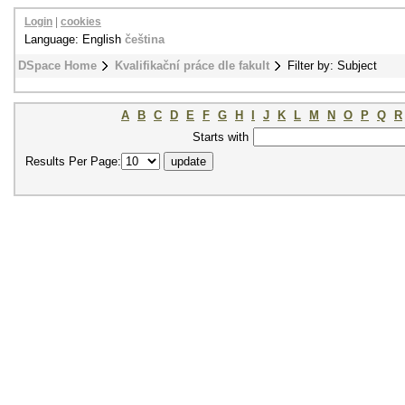
Login
|
cookies
Language: English
čeština
DSpace Home
Kvalifikační práce dle fakult
Filter by: Subject
A
B
C
D
E
F
G
H
I
J
K
L
M
N
O
P
Q
R
Starts with
Results Per Page: