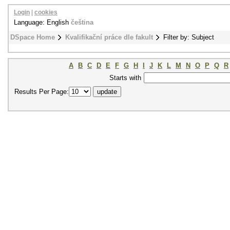
Login
|
cookies
Language: English
čeština
DSpace Home
Kvalifikační práce dle fakult
Filter by: Subject
A
B
C
D
E
F
G
H
I
J
K
L
M
N
O
P
Q
R
Starts with
Results Per Page: