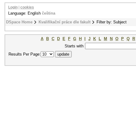
Login
|
cookies
Language: English
čeština
DSpace Home
Kvalifikační práce dle fakult
Filter by: Subject
A
B
C
D
E
F
G
H
I
J
K
L
M
N
O
P
Q
R
Starts with
Results Per Page: