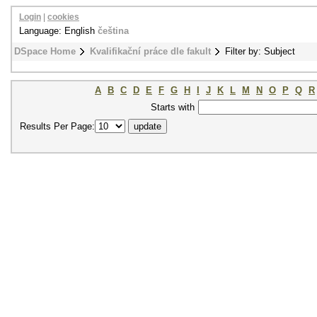
Login
|
cookies
Language: English
čeština
DSpace Home
Kvalifikační práce dle fakult
Filter by: Subject
A
B
C
D
E
F
G
H
I
J
K
L
M
N
O
P
Q
R
Starts with
Results Per Page: