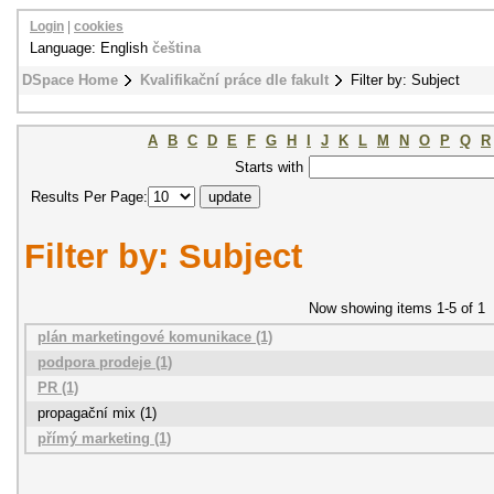
Login
|
cookies
Language: English
čeština
DSpace Home
Kvalifikační práce dle fakult
Filter by: Subject
A
B
C
D
E
F
G
H
I
J
K
L
M
N
O
P
Q
R
Starts with
Results Per Page:
Filter by: Subject
Now showing items 1-5 of 1
plán marketingové komunikace (1)
podpora prodeje (1)
PR (1)
propagační mix (1)
přímý marketing (1)