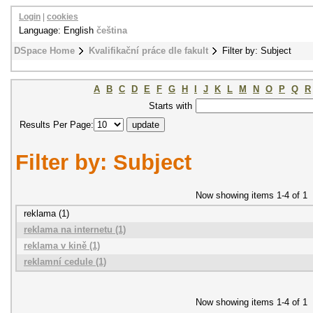
Login
|
cookies
Language: English
čeština
DSpace Home
Kvalifikační práce dle fakult
Filter by: Subject
A
B
C
D
E
F
G
H
I
J
K
L
M
N
O
P
Q
R
Starts with
Results Per Page:
Filter by: Subject
Now showing items 1-4 of 1
reklama (1)
reklama na internetu (1)
reklama v kině (1)
reklamní cedule (1)
Now showing items 1-4 of 1