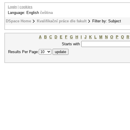
Login
|
cookies
Language: English
čeština
DSpace Home
Kvalifikační práce dle fakult
Filter by: Subject
A
B
C
D
E
F
G
H
I
J
K
L
M
N
O
P
Q
R
Starts with
Results Per Page: