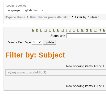
Login
|
cookies
Language: English
čeština
DSpace Home
Kvalifikační práce dle fakult
Filter by: Subject
A
B
C
D
E
F
G
H
I
J
K
L
M
N
O
P
Q
R
Starts with
Results Per Page:
Filter by: Subject
Now showing items 1-1 of 1
vývoj nových produktů (1)
Now showing items 1-1 of 1