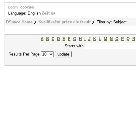
Login
|
cookies
Language: English
čeština
DSpace Home
Kvalifikační práce dle fakult
Filter by: Subject
A
B
C
D
E
F
G
H
I
J
K
L
M
N
O
P
Q
R
Starts with
Results Per Page: