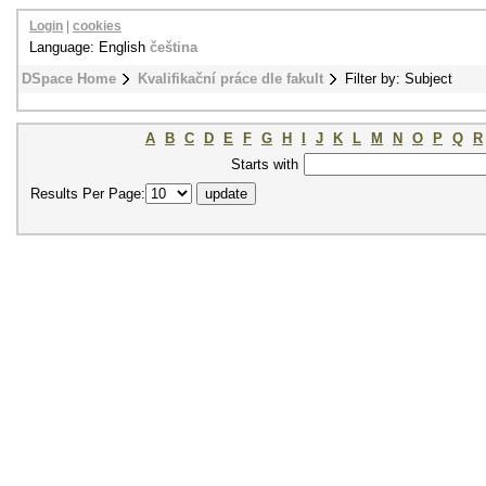
Login
|
cookies
Language: English
čeština
DSpace Home
Kvalifikační práce dle fakult
Filter by: Subject
A
B
C
D
E
F
G
H
I
J
K
L
M
N
O
P
Q
R
Starts with
Results Per Page: